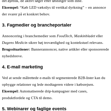
det øjeblik, de aktivt søger efter løsninger som dine.
Eksempel:
“Køb LED vækstlys til vertikal dyrkning” – en annonce
der svarer på et konkret behov.
3.
Fagmedier og brancheportaler
Annoncering i branchemedier som
FoodTech
,
Maskinbladet
eller
Dagens Medicin
sikrer høj troværdighed og kontekstuel relevans.
Brugssituationer:
Bannerannoncer, native artikler eller sponsorerede
nyhedsbreve.
4.
E-mail marketing
Ved at sende målrettede e-mails til segmenterede B2B-lister kan du
opbygge relationer og lede modtageren videre i købsrejsen.
Eksempel:
Automatiserede drip-kampagner med cases,
produktfordele og CTA til demo.
5.
Webinarer og faglige events