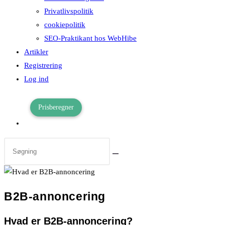
Privatlivspolitik
cookiepolitik
SEO-Praktikant hos WebHibe
Artikler
Registrering
Log ind
Prisberegner
Toggle
website
search
B2B-annoncering
Hvad er B2B-annoncering?