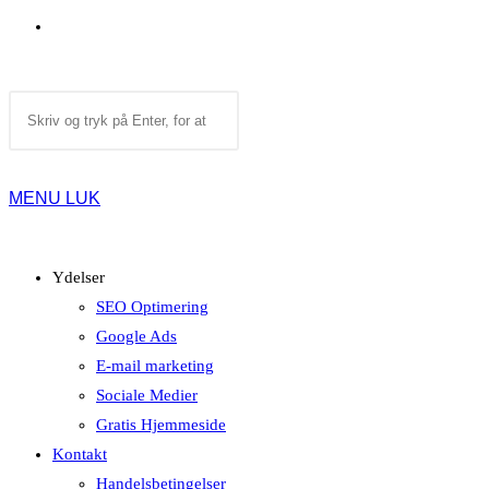
TOGGLE
Search
WEBSITE
this
website
MENU
LUK
SEARCH
Ydelser
SEO Optimering
Google Ads
E-mail marketing
Sociale Medier
Gratis Hjemmeside
Kontakt
Handelsbetingelser