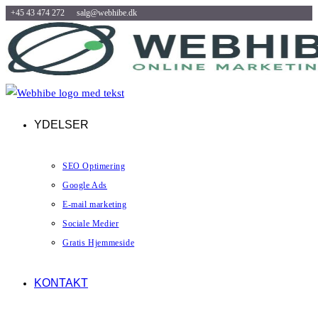
+45 43 474 272
salg@webhibe.dk
Skip
to
content
YDELSER
SEO Optimering
Google Ads
E-mail marketing
Sociale Medier
Gratis Hjemmeside
KONTAKT