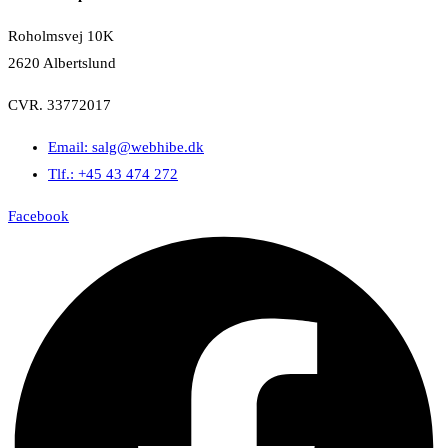
Roholmsvej 10K
2620 Albertslund
CVR. 33772017
Email: salg@webhibe.dk
Tlf.: +45 43 474 272
Facebook