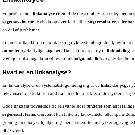
En professionel
linkanalyse
er en af de mest undervurderede, men mest
søgemaskinerne
. Hvis du oplever fald i dine
søgeresultater
, eller ha
en del af problemet.
I denne artikel får du en praktisk og dybdegående guide til, hvordan 
autoritet
og de rigtige
søgeord
. Uanset om du er ny til
linkbuilding
, 
værktøjer til at tage kontrol over dine
indgående links
og styrke din on
Hvad er en linkanalyse?
En linkanalyse er en systematisk gennemgang af de
links
, der peger p
relevansen og strukturen af disse links for at sikre, at de styrker – og 
Gode links fra troværdige og relevante sider fungerer som anbefaling
søgeresultaterne
. Omvendt kan links fra lavkvalitets- eller spam-domæ
grundig linkanalyse hjælper dig med at identificere styrker og svaghed
SEO-værdi.