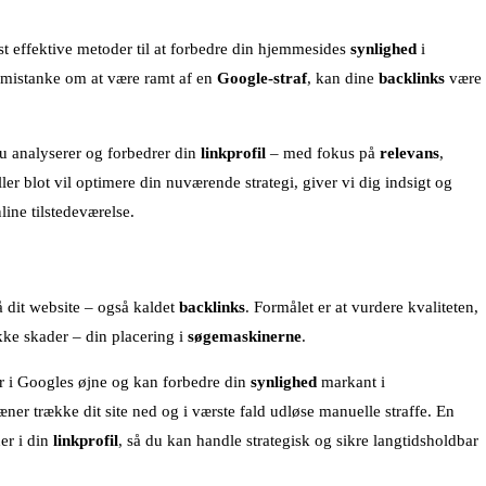
 effektive metoder til at forbedre din hjemmesides
synlighed
i
r mistanke om at være ramt af en
Google-straf
, kan dine
backlinks
være
du analyserer og forbedrer din
linkprofil
– med fokus på
relevans
,
eller blot vil optimere din nuværende strategi, giver vi dig indsigt og
line tilstedeværelse.
å dit website – også kaldet
backlinks
. Formålet er at vurdere kvaliteten,
ikke skader – din placering i
søgemaskinerne
.
er i Googles øjne og kan forbedre din
synlighed
markant i
ner trække dit site ned og i værste fald udløse manuelle straffe. En
er i din
linkprofil
, så du kan handle strategisk og sikre langtidsholdbar