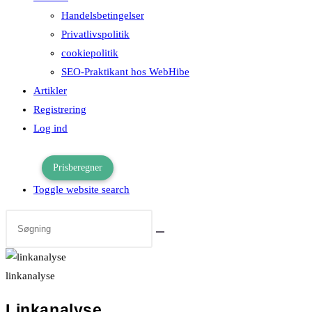
Handelsbetingelser
Privatlivspolitik
cookiepolitik
SEO-Praktikant hos WebHibe
Artikler
Registrering
Log ind
Prisberegner
Toggle website search
linkanalyse
Linkanalyse