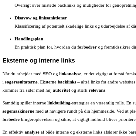
Oversigt over mistede backlinks og muligheder for genopretning, 
Disavow og linksanktioner
Klassificering af potentielt skadelige links og udarbejdelse af
di
Handlingsplan
En praktisk plan for, hvordan du
forbedrer
og fremtidssikrer d
Eksterne og interne links
Når du arbejder med
SEO
og
linkanalyse
, er det vigtigt at forstå fors
i
søgeresultaterne
. Eksterne
backlinks
– altså links fra andre website
kommer fra sider med høj
autoritet
og stærk
relevans
.
Samtidig spiller interne
linkbuilding
-strategier en væsentlig rolle. E
søgemaskinerne
med at navigere rundt på din hjemmeside. Ved at pl
forbedre
brugeroplevelsen og sikre, at vigtigt indhold bliver prioritere
En effektiv
analyse
af både interne og eksterne links afslører ikke bar