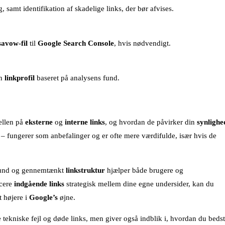
samt identifikation af skadelige links, der bør afvises.
savow-fil
til
Google Search Console
, hvis nødvendigt.
in
linkprofil
baseret på analysens fund.
kellen på
eksterne
og
interne links
, og hvordan de påvirker din
synlighe
s – fungerer som anbefalinger og er ofte mere værdifulde, især hvis de
n sund og gennemtænkt
linkstruktur
hjælper både brugere og
acere
indgående links
strategisk mellem dine egne undersider, kan du
t højere i
Google’s
øjne.
e tekniske fejl og døde links, men giver også indblik i, hvordan du bedst