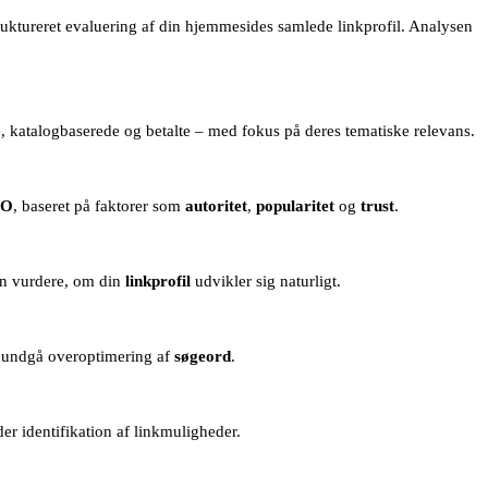
ruktureret evaluering af din hjemmesides samlede linkprofil. Analysen
e, katalogbaserede og betalte – med fokus på deres tematiske relevans.
EO
, baseret på faktorer som
autoritet
,
popularitet
og
trust
.
kan vurdere, om din
linkprofil
udvikler sig naturligt.
og undgå overoptimering af
søgeord
.
er identifikation af linkmuligheder.