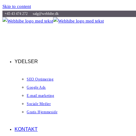
Skip to content
+45 43 474 272
salg@webhibe.dk
YDELSER
SEO Optimering
Google Ads
E-mail marketing
Sociale Medier
Gratis Hjemmeside
KONTAKT