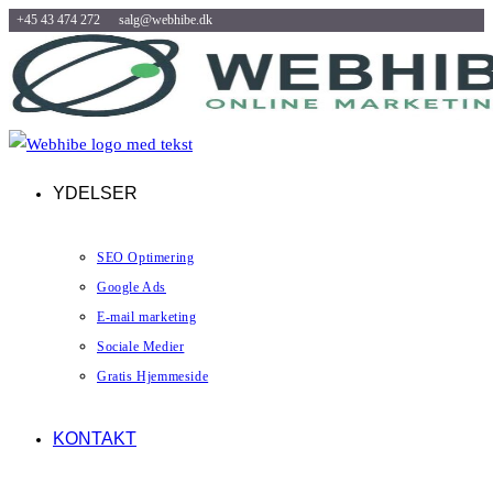
+45 43 474 272
salg@webhibe.dk
Skip
to
content
YDELSER
SEO Optimering
Google Ads
E-mail marketing
Sociale Medier
Gratis Hjemmeside
KONTAKT