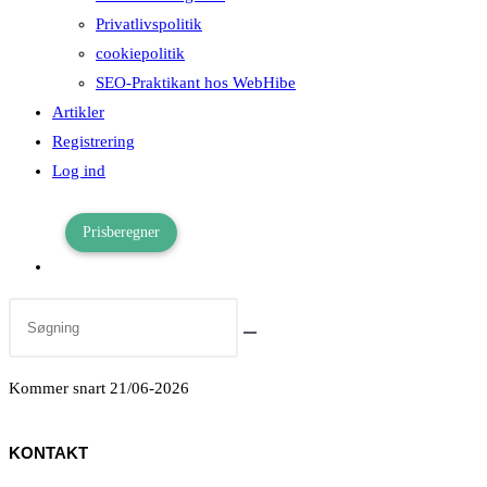
Privatlivspolitik
cookiepolitik
SEO-Praktikant hos WebHibe
Artikler
Registrering
Log ind
Prisberegner
Toggle
website
search
Kommer snart 21/06-2026
KONTAKT