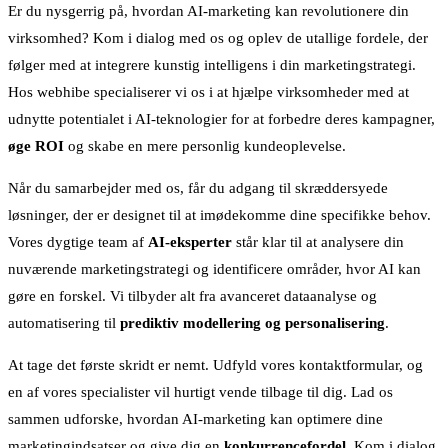
Er du nysgerrig på, hvordan AI-marketing kan revolutionere din
virksomhed? Kom i dialog med os og oplev de utallige fordele, der
følger med at integrere kunstig intelligens i din marketingstrategi.
Hos webhibe specialiserer vi os i at hjælpe virksomheder med at
udnytte potentialet i AI-teknologier for at forbedre deres kampagner,
øge ROI
og skabe en mere personlig kundeoplevelse.
Når du samarbejder med os, får du adgang til skræddersyede
løsninger, der er designet til at imødekomme dine specifikke behov.
Vores dygtige team af
AI-eksperter
står klar til at analysere din
nuværende marketingstrategi og identificere områder, hvor AI kan
gøre en forskel. Vi tilbyder alt fra avanceret dataanalyse og
automatisering til
prediktiv modellering og personalisering
.
At tage det første skridt er nemt. Udfyld vores kontaktformular, og
en af vores specialister vil hurtigt vende tilbage til dig. Lad os
sammen udforske, hvordan AI-marketing kan optimere dine
marketingindsatser og give dig en
konkurrencefordel
. Kom i dialog