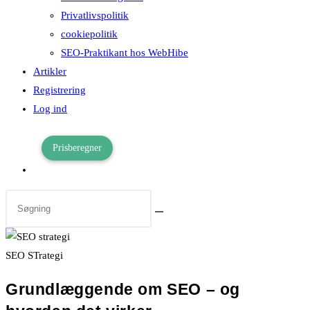
Privatlivspolitik
cookiepolitik
SEO-Praktikant hos WebHibe
Artikler
Registrering
Log ind
Prisberegner
Toggle
website
search
SEO STrategi
Grundlæggende om SEO – og