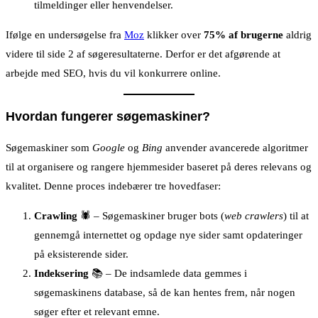
tilmeldinger eller henvendelser.
Ifølge en undersøgelse fra
Moz
klikker over
75% af brugerne
aldrig
videre til side 2 af søgeresultaterne. Derfor er det afgørende at
arbejde med SEO, hvis du vil konkurrere online.
Hvordan fungerer søgemaskiner?
Søgemaskiner som
Google
og
Bing
anvender avancerede algoritmer
til at organisere og rangere hjemmesider baseret på deres relevans og
kvalitet. Denne proces indebærer tre hovedfaser:
Crawling
🕷️ – Søgemaskiner bruger bots (
web crawlers
) til at
gennemgå internettet og opdage nye sider samt opdateringer
på eksisterende sider.
Indeksering
📚 – De indsamlede data gemmes i
søgemaskinens database, så de kan hentes frem, når nogen
søger efter et relevant emne.