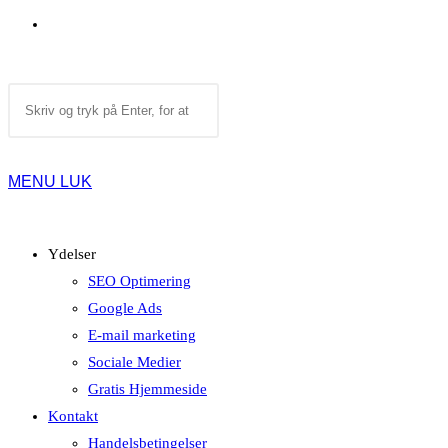
TOGGLE
Search
WEBSITE
this
website
MENU
LUK
SEARCH
Ydelser
SEO Optimering
Google Ads
E-mail marketing
Sociale Medier
Gratis Hjemmeside
Kontakt
Handelsbetingelser