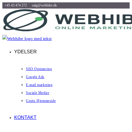
+45 43 474 272
salg@webhibe.dk
Skip
to
content
YDELSER
SEO Optimering
Google Ads
E-mail marketing
Sociale Medier
Gratis Hjemmeside
KONTAKT