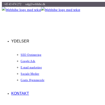
+45 43 474 272
salg@webhibe.dk
Skip
to
content
YDELSER
SEO Optimering
Google Ads
E-mail marketing
Sociale Medier
Gratis Hjemmeside
KONTAKT