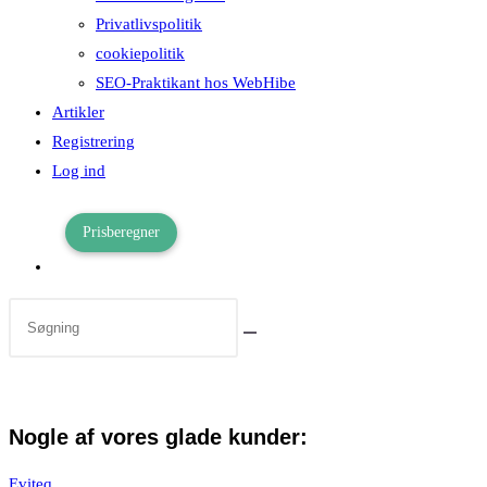
Privatlivspolitik
cookiepolitik
SEO-Praktikant hos WebHibe
Artikler
Registrering
Log ind
Prisberegner
Toggle
website
search
Nogle af vores glade kunder:
Eviteq