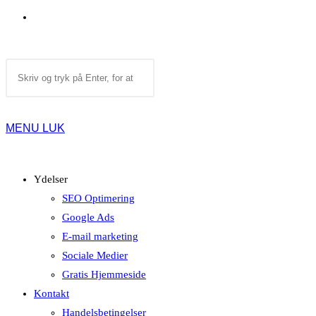
TOGGLE
Search
WEBSITE
this
website
MENU
LUK
SEARCH
Ydelser
SEO Optimering
Google Ads
E-mail marketing
Sociale Medier
Gratis Hjemmeside
Kontakt
Handelsbetingelser