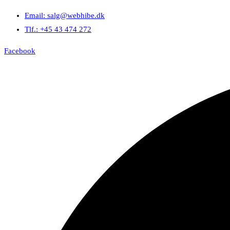
Email: salg@webhibe.dk
Tlf.: +45 43 474 272
Facebook