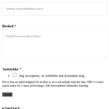
i
r
k
s
Besked
*
o
m
h
e
d
N
a
Samtykke
*
v
Jeg acceptere, at webhibe må kontakte mig
n
Det er kun en nødvendighed for at sikre os at vi må arbejde med din data. OBS vi svarer
typisk inden for 2 timer på hverdage. Alle henvendelser behandles fotroligt.
E
-
Send
m
a
KONTAKT