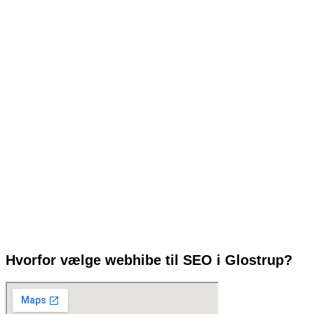
Glostrup – Få din virksomhed til tops i
Google
Vil du tiltrække flere kunder fra Glostrup og omegn? Hos
webhibe
hjælper vi virksomheder med at opnå bedre placeringer i Google –
gennem effektiv og målrettet
søgemaskineoptimering (SEO)
.
Vi holder selv til tæt på Glostrup og har mange års erfaring med at
gøre lokale virksomheder synlige online. Uanset om du sælger
produkter, ydelser eller driver en lokal serviceforretning, så sørger vi
for, at dine kunder finder dig først.
Hvorfor vælge webhibe til SEO i Glostrup?