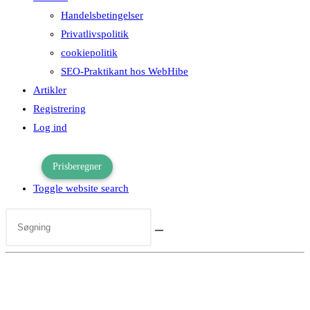
Handelsbetingelser
Privatlivspolitik
cookiepolitik
SEO-Praktikant hos WebHibe
Artikler
Registrering
Log ind
Prisberegner
Toggle website search
Søgemaskineoptimering (SEO) i