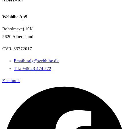
i
l
Webhibe ApS
Roholmsvej 10K
2620 Albertslund
CVR. 33772017
Email: salg@webhibe.dk
Tlf.: +45 43 474 272
Facebook